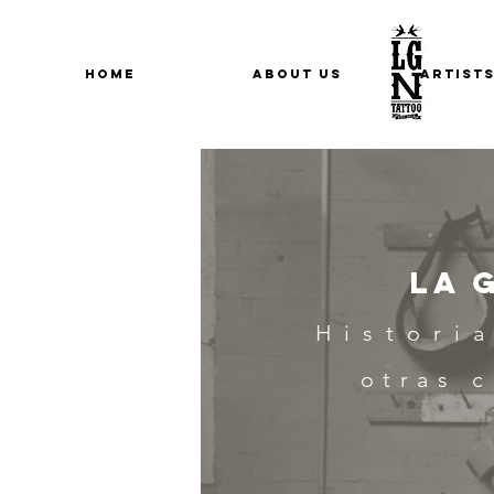
HOME
ABOUT US
ARTIST
La 
Histori
otras c