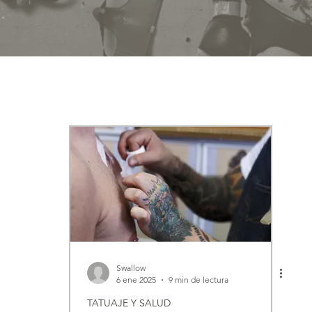
Swallow
6 ene 2025
9 min de lectura
TATUAJE Y SALUD