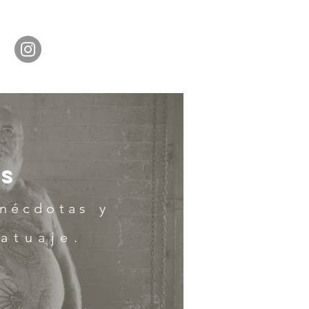
ss
nécdotas
y
atuaje.